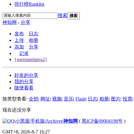
排行榜
Ranklist
搜索
搜索
神知网
›
分享
发布
日志
上传
相册
添加
分享
记录
{userpanelarea2}
好友的分享
我的分享
随便看看
按类型查看:
全部
|
网址
|
视频
|
音乐
|
Flash
|
日志
|
相册
|
图片
|
投票
|
现在还没分享
|
小黑屋
|
手机版
|
Archiver
|
神知网
(
黑ICP备09004198号
)
GMT+8, 2026-8-7 16:27