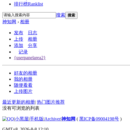
排行榜
Ranklist
搜索
搜索
神知网
›
相册
发布
日志
上传
相册
添加
分享
记录
{userpanelarea2}
好友的相册
我的相册
随便看看
上传图片
最近更新的相册
|
热门图片推荐
没有可浏览的列表
|
小黑屋
|
手机版
|
Archiver
|
神知网
(
黑ICP备09004198号
)
GMT+8, 2026-8-8 12:10