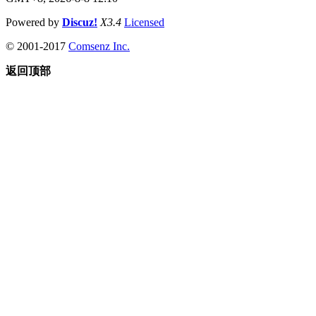
Powered by
Discuz!
X3.4
Licensed
© 2001-2017
Comsenz Inc.
返回顶部