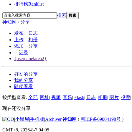
排行榜
Ranklist
搜索
搜索
神知网
›
分享
发布
日志
上传
相册
添加
分享
记录
{userpanelarea2}
好友的分享
我的分享
随便看看
按类型查看:
全部
|
网址
|
视频
|
音乐
|
Flash
|
日志
|
相册
|
图片
|
投票
|
现在还没分享
|
小黑屋
|
手机版
|
Archiver
|
神知网
(
黑ICP备09004198号
)
GMT+8, 2026-8-7 04:05