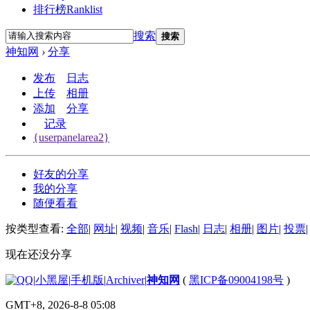
排行榜
Ranklist
搜索
搜索
神知网
›
分享
发布
日志
上传
相册
添加
分享
记录
{userpanelarea2}
好友的分享
我的分享
随便看看
按类型查看:
全部
|
网址
|
视频
|
音乐
|
Flash
|
日志
|
相册
|
图片
|
投票
|
现在还没分享
|
小黑屋
|
手机版
|
Archiver
|
神知网
(
黑ICP备09004198号
)
GMT+8, 2026-8-8 05:08