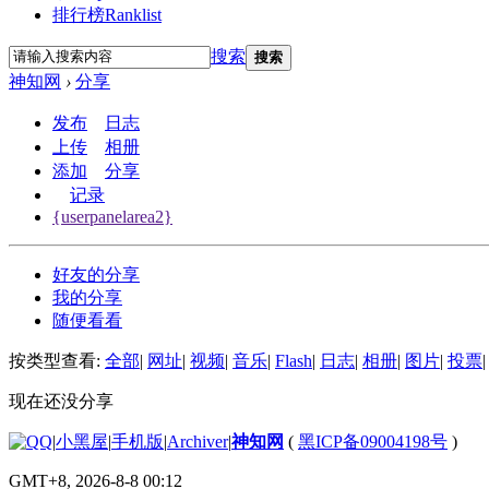
排行榜
Ranklist
搜索
搜索
神知网
›
分享
发布
日志
上传
相册
添加
分享
记录
{userpanelarea2}
好友的分享
我的分享
随便看看
按类型查看:
全部
|
网址
|
视频
|
音乐
|
Flash
|
日志
|
相册
|
图片
|
投票
|
现在还没分享
|
小黑屋
|
手机版
|
Archiver
|
神知网
(
黑ICP备09004198号
)
GMT+8, 2026-8-8 00:12