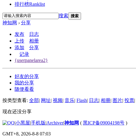
排行榜
Ranklist
搜索
搜索
神知网
›
分享
发布
日志
上传
相册
添加
分享
记录
{userpanelarea2}
好友的分享
我的分享
随便看看
按类型查看:
全部
|
网址
|
视频
|
音乐
|
Flash
|
日志
|
相册
|
图片
|
投票
|
现在还没分享
|
小黑屋
|
手机版
|
Archiver
|
神知网
(
黑ICP备09004198号
)
GMT+8, 2026-8-8 07:03