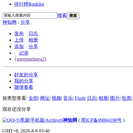
排行榜
Ranklist
搜索
搜索
神知网
›
分享
发布
日志
上传
相册
添加
分享
记录
{userpanelarea2}
好友的分享
我的分享
随便看看
按类型查看:
全部
|
网址
|
视频
|
音乐
|
Flash
|
日志
|
相册
|
图片
|
投票
|
现在还没分享
|
小黑屋
|
手机版
|
Archiver
|
神知网
(
黑ICP备09004198号
)
GMT+8, 2026-8-8 03:40