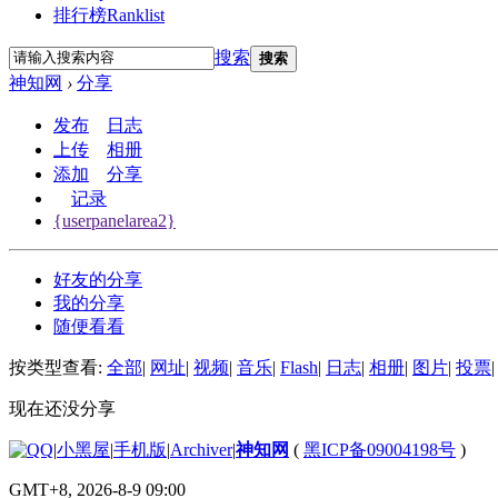
排行榜
Ranklist
搜索
搜索
神知网
›
分享
发布
日志
上传
相册
添加
分享
记录
{userpanelarea2}
好友的分享
我的分享
随便看看
按类型查看:
全部
|
网址
|
视频
|
音乐
|
Flash
|
日志
|
相册
|
图片
|
投票
|
现在还没分享
|
小黑屋
|
手机版
|
Archiver
|
神知网
(
黑ICP备09004198号
)
GMT+8, 2026-8-9 09:00