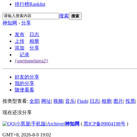
排行榜
Ranklist
搜索
搜索
神知网
›
分享
发布
日志
上传
相册
添加
分享
记录
{userpanelarea2}
好友的分享
我的分享
随便看看
按类型查看:
全部
|
网址
|
视频
|
音乐
|
Flash
|
日志
|
相册
|
图片
|
投票
|
现在还没分享
|
小黑屋
|
手机版
|
Archiver
|
神知网
(
黑ICP备09004198号
)
GMT+8, 2026-8-9 19:02