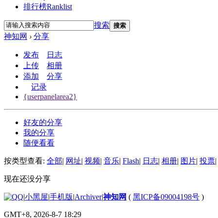
排行榜
Ranklist
搜索
搜索
神知网
›
分享
发布
日志
上传
相册
添加
分享
记录
{userpanelarea2}
好友的分享
我的分享
随便看看
按类型查看:
全部
|
网址
|
视频
|
音乐
|
Flash
|
日志
|
相册
|
图片
|
投票
|
现在还没分享
|
小黑屋
|
手机版
|
Archiver
|
神知网
(
黑ICP备09004198号
)
GMT+8, 2026-8-7 18:29