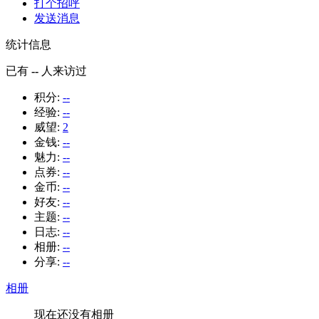
打个招呼
发送消息
统计信息
已有
--
人来访过
积分:
--
经验:
--
威望:
2
金钱:
--
魅力:
--
点券:
--
金币:
--
好友:
--
主题:
--
日志:
--
相册:
--
分享:
--
相册
现在还没有相册