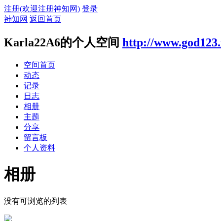
注册(欢迎注册神知网)
登录
神知网
返回首页
Karla22A6的个人空间
http://www.god123
空间首页
动态
记录
日志
相册
主题
分享
留言板
个人资料
相册
没有可浏览的列表