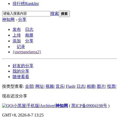
排行榜
Ranklist
搜索
搜索
神知网
›
分享
发布
日志
上传
相册
添加
分享
记录
{userpanelarea2}
好友的分享
我的分享
随便看看
按类型查看:
全部
|
网址
|
视频
|
音乐
|
Flash
|
日志
|
相册
|
图片
|
投票
|
现在还没分享
|
小黑屋
|
手机版
|
Archiver
|
神知网
(
黑ICP备09004198号
)
GMT+8, 2026-8-7 13:25