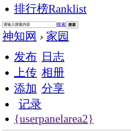
排行榜
Ranklist
搜索
搜索
神知网
›
家园
发布
日志
上传
相册
添加
分享
记录
{userpanelarea2}