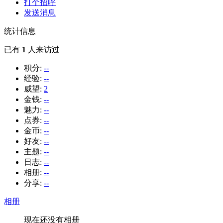
打个招呼
发送消息
统计信息
已有
1
人来访过
积分:
--
经验:
--
威望:
2
金钱:
--
魅力:
--
点券:
--
金币:
--
好友:
--
主题:
--
日志:
--
相册:
--
分享:
--
相册
现在还没有相册