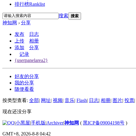
排行榜
Ranklist
搜索
搜索
神知网
›
分享
发布
日志
上传
相册
添加
分享
记录
{userpanelarea2}
好友的分享
我的分享
随便看看
按类型查看:
全部
|
网址
|
视频
|
音乐
|
Flash
|
日志
|
相册
|
图片
|
投票
|
现在还没分享
|
小黑屋
|
手机版
|
Archiver
|
神知网
(
黑ICP备09004198号
)
GMT+8, 2026-8-8 04:42