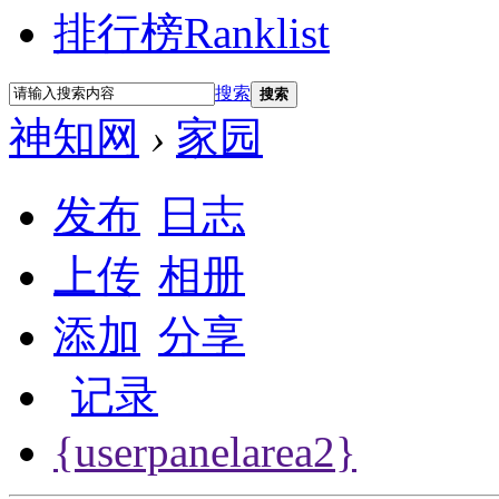
排行榜
Ranklist
搜索
搜索
神知网
›
家园
发布
日志
上传
相册
添加
分享
记录
{userpanelarea2}