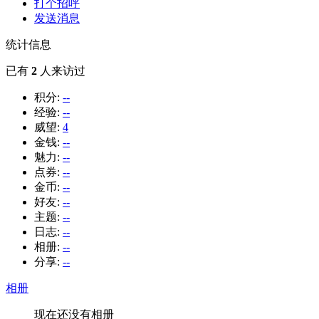
打个招呼
发送消息
统计信息
已有
2
人来访过
积分:
--
经验:
--
威望:
4
金钱:
--
魅力:
--
点券:
--
金币:
--
好友:
--
主题:
--
日志:
--
相册:
--
分享:
--
相册
现在还没有相册