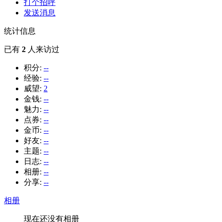
打个招呼
发送消息
统计信息
已有
2
人来访过
积分:
--
经验:
--
威望:
2
金钱:
--
魅力:
--
点券:
--
金币:
--
好友:
--
主题:
--
日志:
--
相册:
--
分享:
--
相册
现在还没有相册