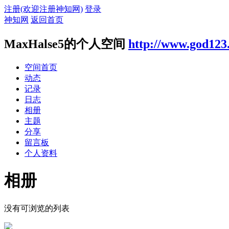
注册(欢迎注册神知网)
登录
神知网
返回首页
MaxHalse5的个人空间
http://www.god123
空间首页
动态
记录
日志
相册
主题
分享
留言板
个人资料
相册
没有可浏览的列表