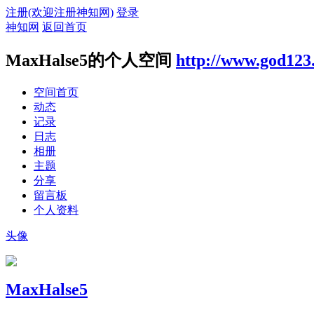
注册(欢迎注册神知网)
登录
神知网
返回首页
MaxHalse5的个人空间
http://www.god123
空间首页
动态
记录
日志
相册
主题
分享
留言板
个人资料
头像
MaxHalse5