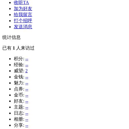
收听TA
加为好友
给我留言
打个招呼
发送消息
统计信息
已有
1
人来访过
积分:
--
经验:
--
威望:
2
金钱:
--
魅力:
--
点券:
--
金币:
--
好友:
--
主题:
--
日志:
--
相册:
--
分享:
--