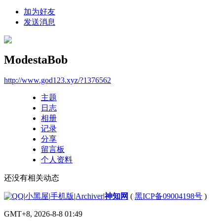
加为好友
发送消息
ModestaBob
http://www.god123.xyz/?1376562
主题
日志
相册
记录
分享
留言板
个人资料
还没有相关动态
|
小黑屋
|
手机版
|
Archiver
|
神知网
(
黑ICP备09004198号
)
GMT+8, 2026-8-8 01:49