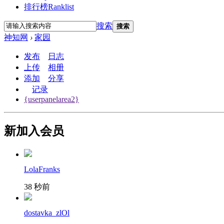
排行榜
Ranklist
搜索
搜索
神知网
›
家园
发布
日志
上传
相册
添加
分享
记录
{userpanelarea2}
新加入会员
LolaFranks
38 秒前
dostavka_zlOl