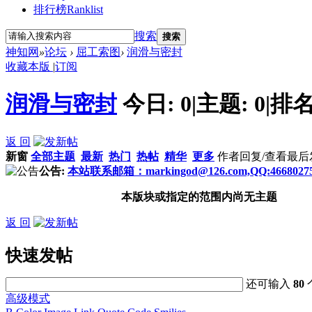
排行榜
Ranklist
搜索
搜索
神知网
»
论坛
›
屈工索图
›
润滑与密封
收藏本版
|
订阅
润滑与密封
今日:
0
|
主题:
0
|
排名
返 回
新窗
全部主题
最新
热门
热帖
精华
更多
作者
回复/查看
最后
公告:
本站联系邮箱：markingod@126.com,QQ:4668027
本版块或指定的范围内尚无主题
返 回
快速发帖
还可输入
80
高级模式