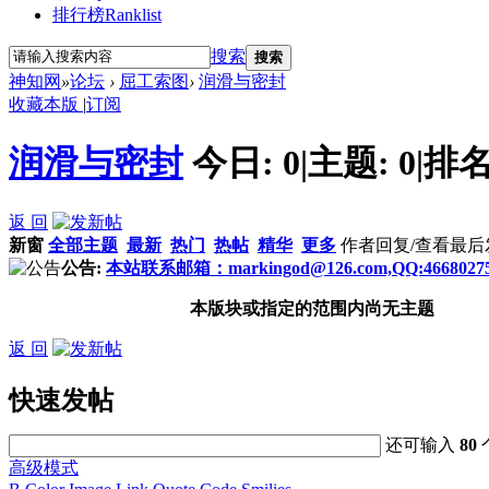
排行榜
Ranklist
搜索
搜索
神知网
»
论坛
›
屈工索图
›
润滑与密封
收藏本版
|
订阅
润滑与密封
今日:
0
|
主题:
0
|
排名
返 回
新窗
全部主题
最新
热门
热帖
精华
更多
作者
回复/查看
最后
公告:
本站联系邮箱：markingod@126.com,QQ:4668027
本版块或指定的范围内尚无主题
返 回
快速发帖
还可输入
80
高级模式