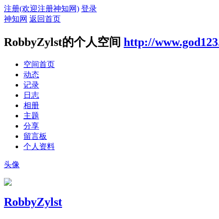
注册(欢迎注册神知网)
登录
神知网
返回首页
RobbyZylst的个人空间
http://www.god123
空间首页
动态
记录
日志
相册
主题
分享
留言板
个人资料
头像
RobbyZylst