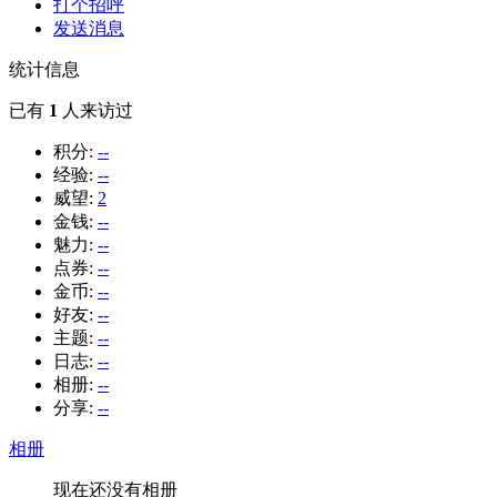
打个招呼
发送消息
统计信息
已有
1
人来访过
积分:
--
经验:
--
威望:
2
金钱:
--
魅力:
--
点券:
--
金币:
--
好友:
--
主题:
--
日志:
--
相册:
--
分享:
--
相册
现在还没有相册