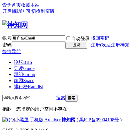
设为首页
收藏本站
开启辅助访问
切换到窄版
帐号
找回密码
自动登录
密码
注册(欢迎注册神知
登录
快捷导航
论坛
BBS
导读
Guide
群组
Group
家园
Space
排行榜
Ranklist
搜索
搜索
抱歉，您指定的用户空间不存在
|
小黑屋
|
手机版
|
Archiver
|
神知网
(
黑ICP备09004198号
)