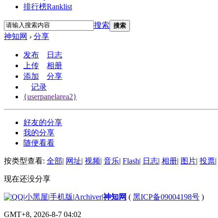
排行榜
Ranklist
搜索
搜索
神知网
›
分享
发布
日志
上传
相册
添加
分享
记录
{userpanelarea2}
好友的分享
我的分享
随便看看
按类型查看:
全部
|
网址
|
视频
|
音乐
|
Flash
|
日志
|
相册
|
图片
|
投票
|
现在还没分享
|
小黑屋
|
手机版
|
Archiver
|
神知网
(
黑ICP备09004198号
)
GMT+8, 2026-8-7 04:02