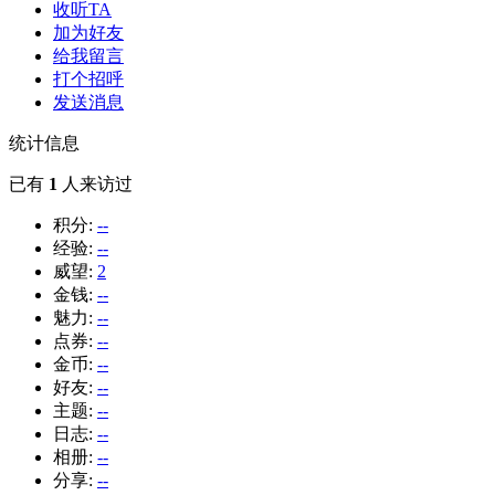
收听TA
加为好友
给我留言
打个招呼
发送消息
统计信息
已有
1
人来访过
积分:
--
经验:
--
威望:
2
金钱:
--
魅力:
--
点券:
--
金币:
--
好友:
--
主题:
--
日志:
--
相册:
--
分享:
--