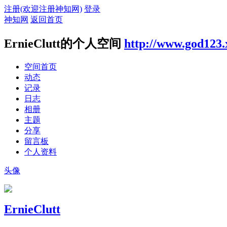
注册(欢迎注册神知网)
登录
神知网
返回首页
ErnieClutt的个人空间
http://www.god123.
空间首页
动态
记录
日志
相册
主题
分享
留言板
个人资料
头像
ErnieClutt