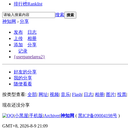
排行榜
Ranklist
搜索
搜索
神知网
›
分享
发布
日志
上传
相册
添加
分享
记录
{userpanelarea2}
好友的分享
我的分享
随便看看
按类型查看:
全部
|
网址
|
视频
|
音乐
|
Flash
|
日志
|
相册
|
图片
|
投票
|
现在还没分享
|
小黑屋
|
手机版
|
Archiver
|
神知网
(
黑ICP备09004198号
)
GMT+8, 2026-8-9 21:09