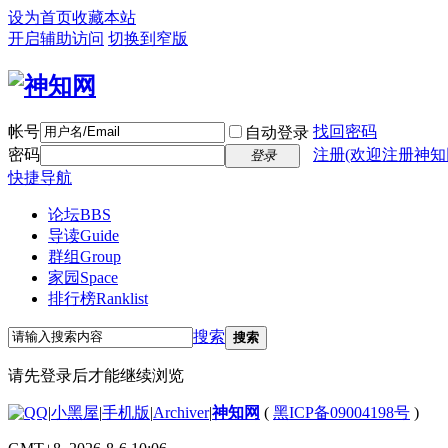
设为首页
收藏本站
开启辅助访问
切换到窄版
帐号
找回密码
自动登录
密码
注册(欢迎注册神知
登录
快捷导航
论坛
BBS
导读
Guide
群组
Group
家园
Space
排行榜
Ranklist
搜索
搜索
请先登录后才能继续浏览
|
小黑屋
|
手机版
|
Archiver
|
神知网
(
黑ICP备09004198号
)