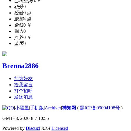
已用空间
0 B
积分
0
经验
0 点
威望
4 点
金钱
0 ￥
魅力
0
点券
0 ￥
金币
0
Brenna2886
加为好友
给我留言
打个招呼
发送消息
|
小黑屋
|
手机版
|
Archiver
|
神知网
(
黑ICP备09004198号
)
GMT+8, 2026-8-7 10:55
Powered by
Discuz!
X3.4
Licensed