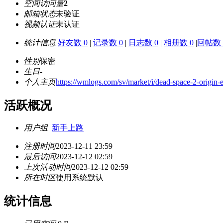
空间访问量
2
邮箱状态
未验证
视频认证
未认证
统计信息
好友数 0
|
记录数 0
|
日志数 0
|
相册数 0
|
回帖数 
性别
保密
生日
-
个人主页
https://wmlogs.com/sv/market/i/dead-space-2-origin-e
活跃概况
用户组
新手上路
注册时间
2023-12-11 23:59
最后访问
2023-12-12 02:59
上次活动时间
2023-12-12 02:59
所在时区
使用系统默认
统计信息