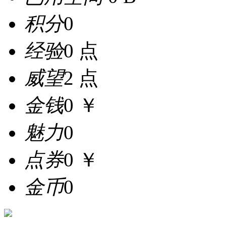
积分
0
经验
0 点
威望
2 点
金钱
0 ￥
魅力
0
点券
0 ￥
金币
0