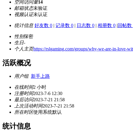
空间访问量
14
邮箱状态
未验证
视频认证
未认证
统计信息
好友数 0
|
记录数 0
|
日志数 0
|
相册数 0
|
回帖数 
性别
保密
生日
-
个人主页
https://rslgaming.com/groups/why-we-are-in-love-wi
活跃概况
用户组
新手上路
在线时间
2 小时
注册时间
2023-7-6 12:30
最后访问
2023-7-21 21:58
上次活动时间
2023-7-21 21:58
所在时区
使用系统默认
统计信息