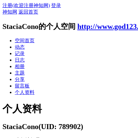
注册(欢迎注册神知网)
登录
神知网
返回首页
StaciaCono的个人空间
http://www.god123
空间首页
动态
记录
日志
相册
主题
分享
留言板
个人资料
个人资料
StaciaCono
(UID: 789902)