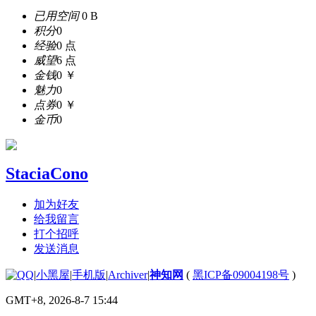
已用空间
0 B
积分
0
经验
0 点
威望
6 点
金钱
0 ￥
魅力
0
点券
0 ￥
金币
0
StaciaCono
加为好友
给我留言
打个招呼
发送消息
|
小黑屋
|
手机版
|
Archiver
|
神知网
(
黑ICP备09004198号
)
GMT+8, 2026-8-7 15:44