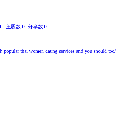
0
|
主题数 0
|
分享数 0
th-popular-thai-women-dating-services-and-you-should-too/