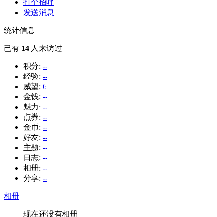
打个招呼
发送消息
统计信息
已有
14
人来访过
积分:
--
经验:
--
威望:
6
金钱:
--
魅力:
--
点券:
--
金币:
--
好友:
--
主题:
--
日志:
--
相册:
--
分享:
--
相册
现在还没有相册