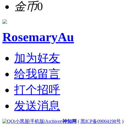
金币
0
RosemaryAu
加为好友
给我留言
打个招呼
发送消息
|
小黑屋
|
手机版
|
Archiver
|
神知网
(
黑ICP备09004198号
)