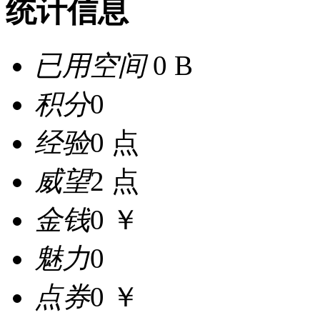
统计信息
已用空间
0 B
积分
0
经验
0 点
威望
2 点
金钱
0 ￥
魅力
0
点券
0 ￥