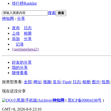
排行榜
Ranklist
搜索
搜索
神知网
›
分享
发布
日志
上传
相册
添加
分享
记录
{userpanelarea2}
好友的分享
我的分享
随便看看
按类型查看:
全部
|
网址
|
视频
|
音乐
|
Flash
|
日志
|
相册
|
图片
|
投票
|
现在还没分享
|
小黑屋
|
手机版
|
Archiver
|
神知网
(
黑ICP备09004198号
)
GMT+8, 2026-8-8 23:10