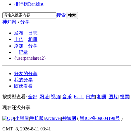
排行榜
Ranklist
搜索
搜索
神知网
›
分享
发布
日志
上传
相册
添加
分享
记录
{userpanelarea2}
好友的分享
我的分享
随便看看
按类型查看:
全部
|
网址
|
视频
|
音乐
|
Flash
|
日志
|
相册
|
图片
|
投票
|
现在还没分享
|
小黑屋
|
手机版
|
Archiver
|
神知网
(
黑ICP备09004198号
)
GMT+8, 2026-8-11 03:41