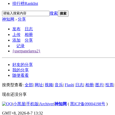
排行榜
Ranklist
搜索
搜索
神知网
›
分享
发布
日志
上传
相册
添加
分享
记录
{userpanelarea2}
好友的分享
我的分享
随便看看
按类型查看:
全部
|
网址
|
视频
|
音乐
|
Flash
|
日志
|
相册
|
图片
|
投票
|
现在还没分享
|
小黑屋
|
手机版
|
Archiver
|
神知网
(
黑ICP备09004198号
)
GMT+8, 2026-8-7 13:32