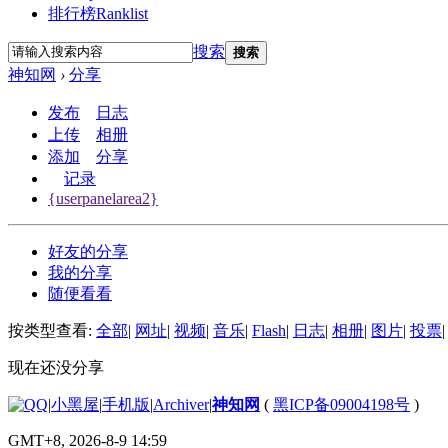
排行榜
Ranklist
搜索
搜索
神知网
›
分享
发布
日志
上传
相册
添加
分享
记录
{userpanelarea2}
好友的分享
我的分享
随便看看
按类型查看:
全部
|
网址
|
视频
|
音乐
|
Flash
|
日志
|
相册
|
图片
|
投票
|
现在还没分享
|
小黑屋
|
手机版
|
Archiver
|
神知网
(
黑ICP备09004198号
)
GMT+8, 2026-8-9 14:59