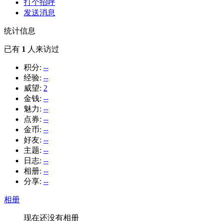
打个招呼
发送消息
统计信息
已有
1
人来访过
积分:
--
经验:
--
威望:
2
金钱:
--
魅力:
--
点券:
--
金币:
--
好友:
--
主题:
--
日志:
--
相册:
--
分享:
--
相册
现在还没有相册