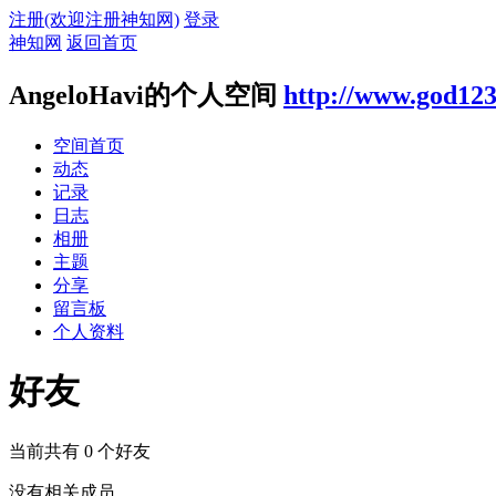
注册(欢迎注册神知网)
登录
神知网
返回首页
AngeloHavi的个人空间
http://www.god123
空间首页
动态
记录
日志
相册
主题
分享
留言板
个人资料
好友
当前共有
0
个好友
没有相关成员