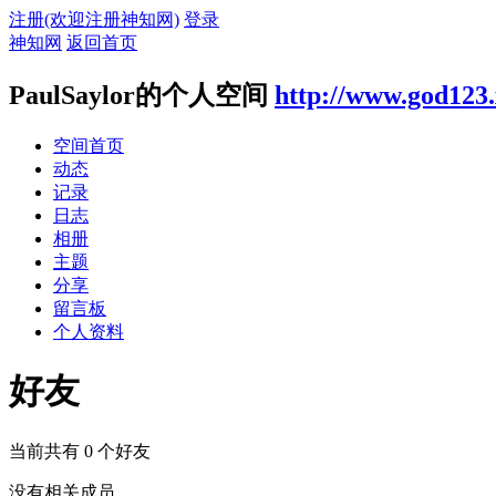
注册(欢迎注册神知网)
登录
神知网
返回首页
PaulSaylor的个人空间
http://www.god123
空间首页
动态
记录
日志
相册
主题
分享
留言板
个人资料
好友
当前共有
0
个好友
没有相关成员