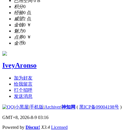
已用空间
0 B
积分
0
经验
0 点
威望
2 点
金钱
0 ￥
魅力
0
点券
0 ￥
金币
0
IveyAronso
加为好友
给我留言
打个招呼
发送消息
|
小黑屋
|
手机版
|
Archiver
|
神知网
(
黑ICP备09004198号
)
GMT+8, 2026-8-9 03:16
Powered by
Discuz!
X3.4
Licensed