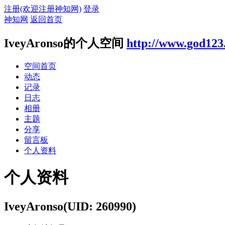
注册(欢迎注册神知网)
登录
神知网
返回首页
IveyAronso的个人空间
http://www.god123
空间首页
动态
记录
日志
相册
主题
分享
留言板
个人资料
个人资料
IveyAronso
(UID: 260990)