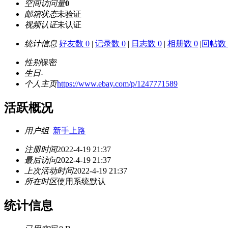
空间访问量
0
邮箱状态
未验证
视频认证
未认证
统计信息
好友数 0
|
记录数 0
|
日志数 0
|
相册数 0
|
回帖数 
性别
保密
生日
-
个人主页
https://www.ebay.com/p/1247771589
活跃概况
用户组
新手上路
注册时间
2022-4-19 21:37
最后访问
2022-4-19 21:37
上次活动时间
2022-4-19 21:37
所在时区
使用系统默认
统计信息