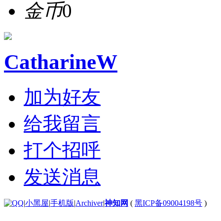
金币
0
CatharineW
加为好友
给我留言
打个招呼
发送消息
|
小黑屋
|
手机版
|
Archiver
|
神知网
(
黑ICP备09004198号
)