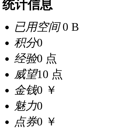
统计信息
已用空间
0 B
积分
0
经验
0 点
威望
10 点
金钱
0 ￥
魅力
0
点券
0 ￥