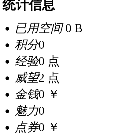
统计信息
已用空间
0 B
积分
0
经验
0 点
威望
2 点
金钱
0 ￥
魅力
0
点券
0 ￥