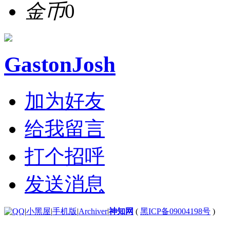
金币
0
GastonJosh
加为好友
给我留言
打个招呼
发送消息
|
小黑屋
|
手机版
|
Archiver
|
神知网
(
黑ICP备09004198号
)