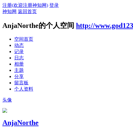
注册(欢迎注册神知网)
登录
神知网
返回首页
AnjaNorthe的个人空间
http://www.god123
空间首页
动态
记录
日志
相册
主题
分享
留言板
个人资料
头像
AnjaNorthe