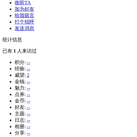
收听TA
加为好友
给我留言
打个招呼
发送消息
统计信息
已有
1
人来访过
积分:
--
经验:
--
威望:
2
金钱:
--
魅力:
--
点券:
--
金币:
--
好友:
--
主题:
--
日志:
--
相册:
--
分享:
--