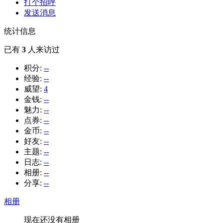
打个招呼
发送消息
统计信息
已有
3
人来访过
积分:
--
经验:
--
威望:
4
金钱:
--
魅力:
--
点券:
--
金币:
--
好友:
--
主题:
--
日志:
--
相册:
--
分享:
--
相册
现在还没有相册