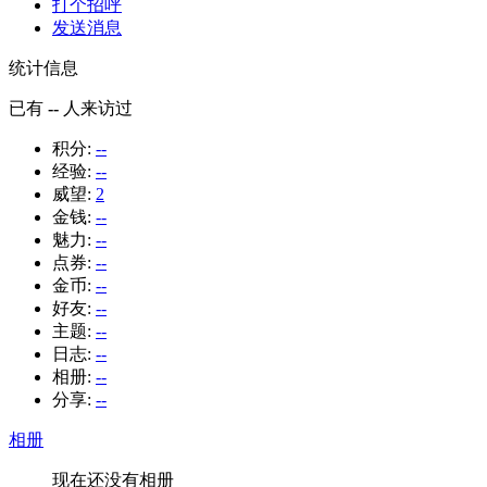
打个招呼
发送消息
统计信息
已有
--
人来访过
积分:
--
经验:
--
威望:
2
金钱:
--
魅力:
--
点券:
--
金币:
--
好友:
--
主题:
--
日志:
--
相册:
--
分享:
--
相册
现在还没有相册