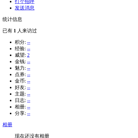
打个招呼
发送消息
统计信息
已有
1
人来访过
积分:
--
经验:
--
威望:
2
金钱:
--
魅力:
--
点券:
--
金币:
--
好友:
--
主题:
--
日志:
--
相册:
--
分享:
--
相册
现在还没有相册